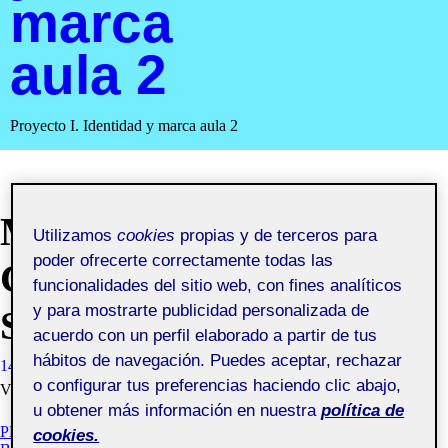
marca
aula 2
Proyecto I. Identidad y marca aula 2
MANUAL
Utilizamos
cookies
propias y de terceros para
poder ofrecerte correctamente todas las
CORPORATIVO –
funcionalidades del sitio web, con fines analíticos
y para mostrarte publicidad personalizada de
SUMMA
acuerdo con un perfil elaborado a partir de tus
hábitos de navegación. Puedes aceptar, rechazar
14 DICIEMBRE, 2020
LOURDES MADRUGA PEDRERA
o configurar tus preferencias haciendo clic abajo,
VISIBILIDAD: PÚBLICA
u obtener más información en nuestra
política de
PEC 3.2. DESARROLLO DEL MANUAL Y APLICACIONES
cookies.