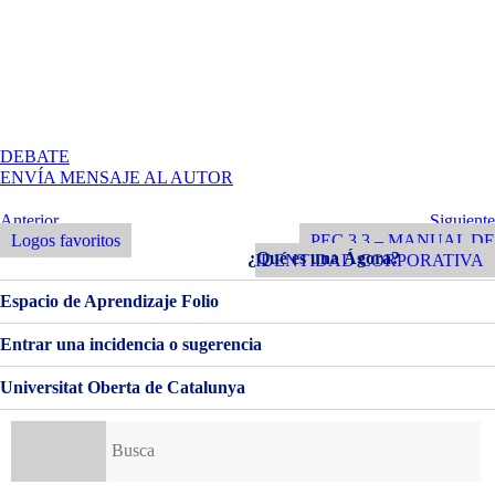
EN
DEBATE
MANUAL
ENVÍA MENSAJE AL AUTOR
CORPORATIVO
–
Navegación
Entrada
Siguiente
Anterior
Siguiente
SUMMA
Anterior
Entrada
Logos favoritos
PEC 3.3 – MANUAL DE
de
¿Qué es una Ágora?
IDENTIDAD CORPORATIVA
entradas
Espacio de Aprendizaje Folio
Entrar una incidencia o sugerencia
Universitat Oberta de Catalunya
Buscar: