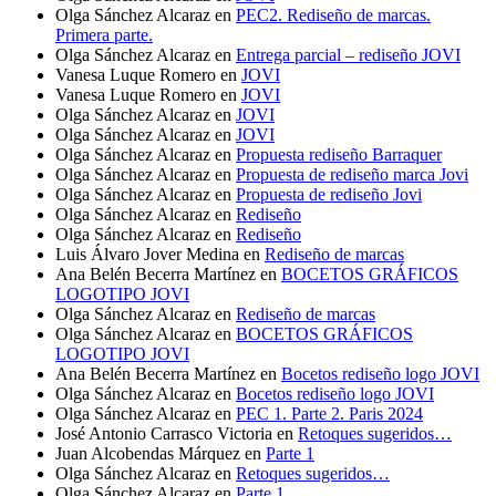
Olga Sánchez Alcaraz
en
PEC2. Rediseño de marcas.
Primera parte.
Olga Sánchez Alcaraz
en
Entrega parcial – rediseño JOVI
Vanesa Luque Romero
en
JOVI
Vanesa Luque Romero
en
JOVI
Olga Sánchez Alcaraz
en
JOVI
Olga Sánchez Alcaraz
en
JOVI
Olga Sánchez Alcaraz
en
Propuesta rediseño Barraquer
Olga Sánchez Alcaraz
en
Propuesta de rediseño marca Jovi
Olga Sánchez Alcaraz
en
Propuesta de rediseño Jovi
Olga Sánchez Alcaraz
en
Rediseño
Olga Sánchez Alcaraz
en
Rediseño
Luis Álvaro Jover Medina
en
Rediseño de marcas
Ana Belén Becerra Martínez
en
BOCETOS GRÁFICOS
LOGOTIPO JOVI
Olga Sánchez Alcaraz
en
Rediseño de marcas
Olga Sánchez Alcaraz
en
BOCETOS GRÁFICOS
LOGOTIPO JOVI
Ana Belén Becerra Martínez
en
Bocetos rediseño logo JOVI
Olga Sánchez Alcaraz
en
Bocetos rediseño logo JOVI
Olga Sánchez Alcaraz
en
PEC 1. Parte 2. Paris 2024
José Antonio Carrasco Victoria
en
Retoques sugeridos…
Juan Alcobendas Márquez
en
Parte 1
Olga Sánchez Alcaraz
en
Retoques sugeridos…
Olga Sánchez Alcaraz
en
Parte 1