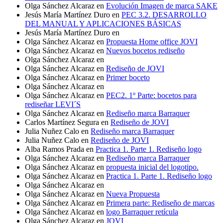
Olga Sánchez Alcaraz
en
Evolución Imagen de marca SAKE
Jesús María Martínez Duro
en
PEC 3.2. DESARROLLO
DEL MANUAL Y APLICACIONES BÁSICAS
Jesús María Martínez Duro
en
Olga Sánchez Alcaraz
en
Propuesta Home office JOVI
Olga Sánchez Alcaraz
en
Nuevos bocetos rediseño
Olga Sánchez Alcaraz
en
Olga Sánchez Alcaraz
en
Rediseño de JOVI
Olga Sánchez Alcaraz
en
Primer boceto
Olga Sánchez Alcaraz
en
Olga Sánchez Alcaraz
en
PEC2. 1º Parte: bocetos para
rediseñar LEVI´S
Olga Sánchez Alcaraz
en
Rediseño marca Barraquer
Carlos Martínez Segura
en
Rediseño de JOVI
Julia Nuñez Calo
en
Rediseño marca Barraquer
Julia Nuñez Calo
en
Rediseño de JOVI
Alba Ramos Prada
en
Practica 1. Parte 1. Rediseño logo
Olga Sánchez Alcaraz
en
Rediseño marca Barraquer
Olga Sánchez Alcaraz
en
propuesta inicial del logotipo.
Olga Sánchez Alcaraz
en
Practica 1. Parte 1. Rediseño logo
Olga Sánchez Alcaraz
en
Olga Sánchez Alcaraz
en
Nueva Propuesta
Olga Sánchez Alcaraz
en
Primera parte: Rediseño de marcas
Olga Sánchez Alcaraz
en
logo Barraquer retícula
Olga Sánchez Alcaraz
en
JOVI