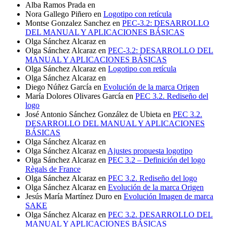
Alba Ramos Prada
en
Nora Gallego Piñero
en
Logotipo con retícula
Montse Gonzalez Sanchez
en
PEC-3.2: DESARROLLO
DEL MANUAL Y APLICACIONES BÁSICAS
Olga Sánchez Alcaraz
en
Olga Sánchez Alcaraz
en
PEC-3.2: DESARROLLO DEL
MANUAL Y APLICACIONES BÁSICAS
Olga Sánchez Alcaraz
en
Logotipo con retícula
Olga Sánchez Alcaraz
en
Diego Núñez García
en
Evolución de la marca Origen
María Dolores Olivares García
en
PEC 3.2. Rediseño del
logo
José Antonio Sánchez González de Ubieta
en
PEC 3.2.
DESARROLLO DEL MANUAL Y APLICACIONES
BÁSICAS
Olga Sánchez Alcaraz
en
Olga Sánchez Alcaraz
en
Ajustes propuesta logotipo
Olga Sánchez Alcaraz
en
PEC 3.2 – Definición del logo
Règals de France
Olga Sánchez Alcaraz
en
PEC 3.2. Rediseño del logo
Olga Sánchez Alcaraz
en
Evolución de la marca Origen
Jesús María Martínez Duro
en
Evolución Imagen de marca
SAKE
Olga Sánchez Alcaraz
en
PEC 3.2. DESARROLLO DEL
MANUAL Y APLICACIONES BÁSICAS