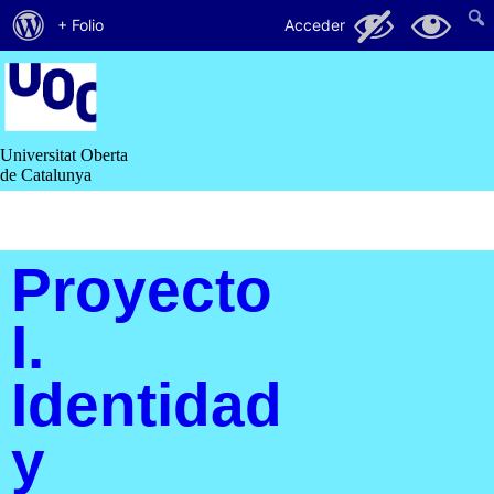
Acerca
121
18
+ Folio
Acceder
de
Saltar
al
WordPress
contenido
Universitat Oberta
de Catalunya
Proyecto
I.
Identidad
y