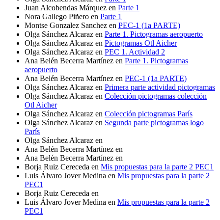
Juan Alcobendas Márquez
en
Parte 1
Nora Gallego Piñero
en
Parte 1
Montse Gonzalez Sanchez
en
PEC-1 (1a PARTE)
Olga Sánchez Alcaraz
en
Parte 1. Pictogramas aeropuerto
Olga Sánchez Alcaraz
en
Pictogramas Otl Aicher
Olga Sánchez Alcaraz
en
PEC 1. Actividad 2
Ana Belén Becerra Martínez
en
Parte 1. Pictogramas
aeropuerto
Ana Belén Becerra Martínez
en
PEC-1 (1a PARTE)
Olga Sánchez Alcaraz
en
Primera parte actividad pictogramas
Olga Sánchez Alcaraz
en
Colección pictogramas colección
Otl Aicher
Olga Sánchez Alcaraz
en
Colección pictogramas París
Olga Sánchez Alcaraz
en
Segunda parte pictogramas logo
París
Olga Sánchez Alcaraz
en
Ana Belén Becerra Martínez
en
Ana Belén Becerra Martínez
en
Borja Ruiz Cereceda
en
Mis propuestas para la parte 2 PEC1
Luis Álvaro Jover Medina
en
Mis propuestas para la parte 2
PEC1
Borja Ruiz Cereceda
en
Luis Álvaro Jover Medina
en
Mis propuestas para la parte 2
PEC1